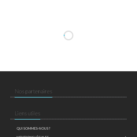
Nos partenaires
Liens utiles
QUI SOMMES-NOUS ?