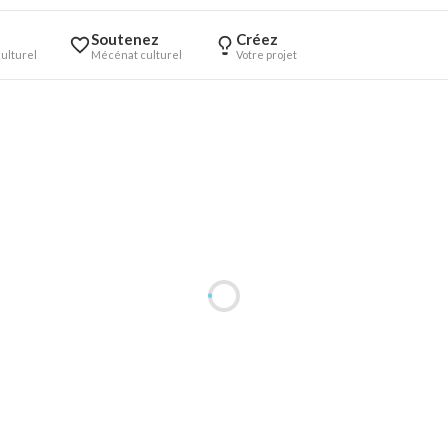
Soutenez
Créez
ulturel
Mécénat culturel
Votre projet