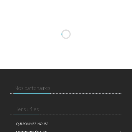
Nos partenaires
Liens utiles
QUI SOMMES-NOUS ?