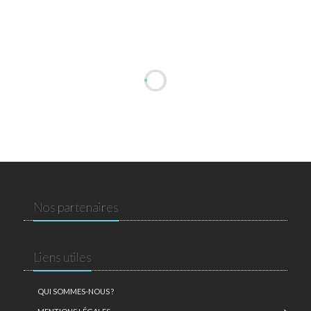
Nos partenaires
Liens utiles
QUI SOMMES-NOUS ?