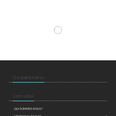
Nos partenaires
Liens utiles
QUI SOMMES-NOUS ?