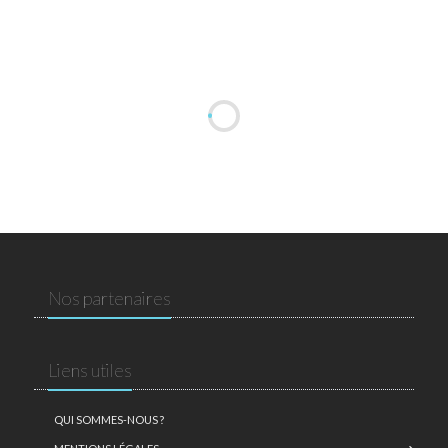
Nos partenaires
Liens utiles
QUI SOMMES-NOUS ?