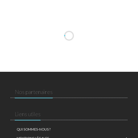
Nos partenaires
Liens utiles
QUI SOMMES-NOUS ?