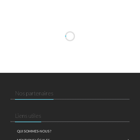
Nos partenaires
Liens utiles
QUI SOMMES-NOUS ?