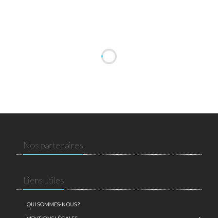
Nos partenaires
Liens utiles
QUI SOMMES-NOUS ?