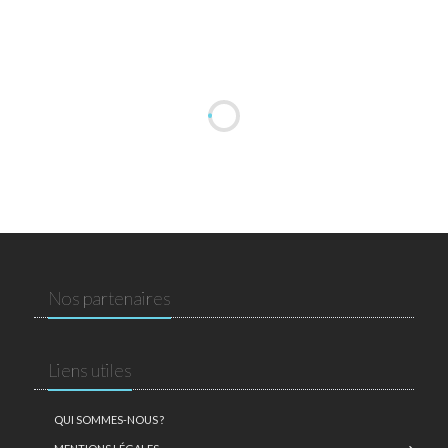
Nos partenaires
Liens utiles
QUI SOMMES-NOUS ?