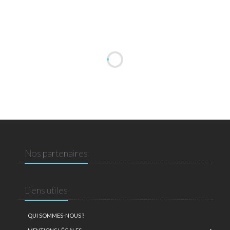
Nos partenaires
Liens utiles
QUI SOMMES-NOUS ?