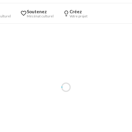
Soutenez
Créez
ulturel
Mécénat culturel
Votre projet