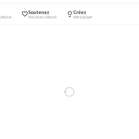
Soutenez
Créez
ulturel
Mécénat culturel
Votre projet