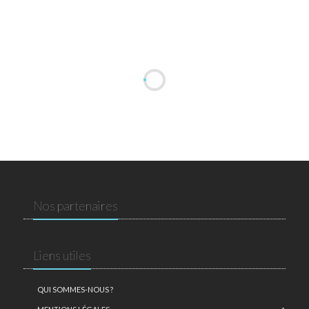
Nos partenaires
Liens utiles
QUI SOMMES-NOUS ?