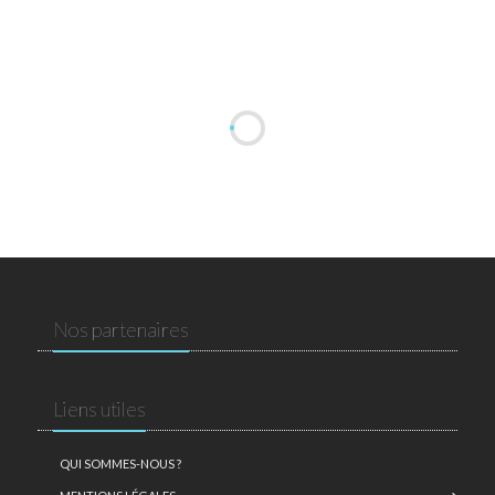
Nos partenaires
Liens utiles
QUI SOMMES-NOUS ?