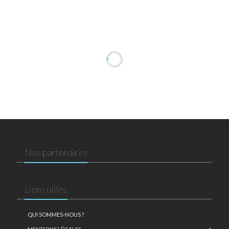
Nos partenaires
Liens utiles
QUI SOMMES-NOUS ?