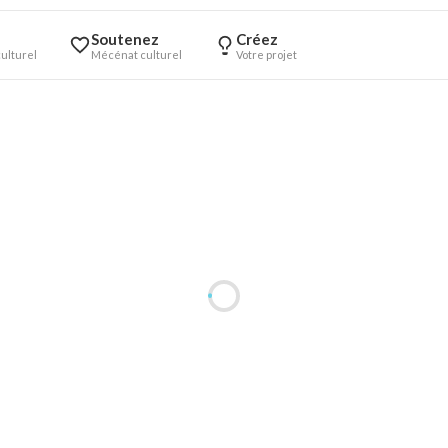
Soutenez
Créez
ulturel
Mécénat culturel
Votre projet