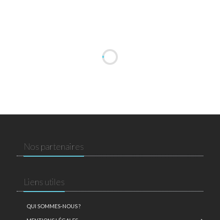
Nos partenaires
Liens utiles
QUI SOMMES-NOUS ?