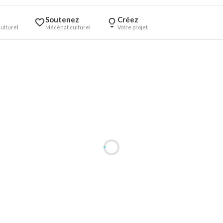
Soutenez
Créez
ulturel
Mécénat culturel
Votre projet