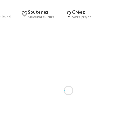
Soutenez
Créez
ulturel
Mécénat culturel
Votre projet