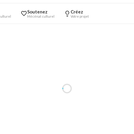
Soutenez
Créez
ulturel
Mécénat culturel
Votre projet