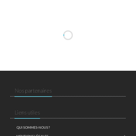
Nos partenaires
Liens utiles
QUI SOMMES-NOUS ?