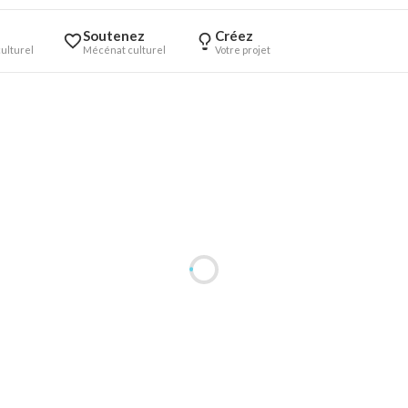
Soutenez
Créez
ulturel
Mécénat culturel
Votre projet