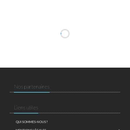
Nos partenaires
Liens utiles
QUI SOMMES-NOUS ?