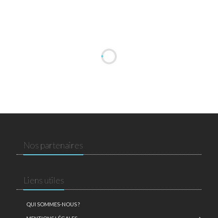
Nos partenaires
Liens utiles
QUI SOMMES-NOUS ?