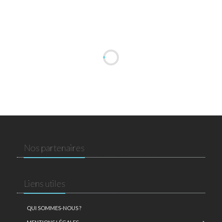
Nos partenaires
Liens utiles
QUI SOMMES-NOUS ?