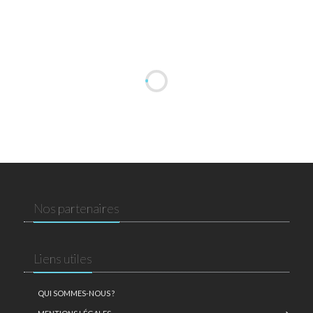
Nos partenaires
Liens utiles
QUI SOMMES-NOUS ?