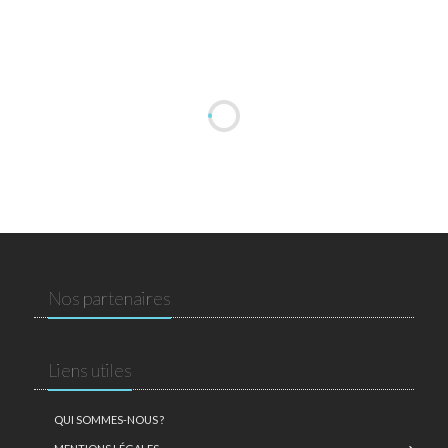
Nos partenaires
Liens utiles
QUI SOMMES-NOUS ?