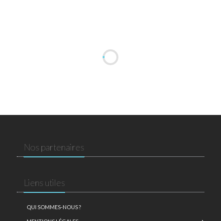
Nos partenaires
Liens utiles
QUI SOMMES-NOUS ?