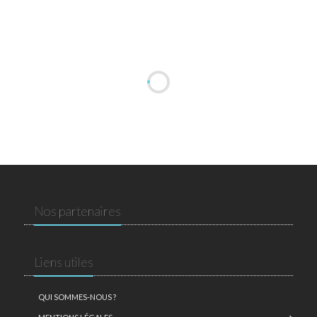
Nos partenaires
Liens utiles
QUI SOMMES-NOUS ?