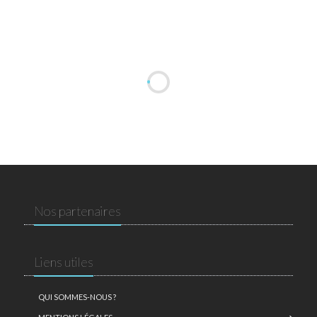
Nos partenaires
Liens utiles
QUI SOMMES-NOUS ?