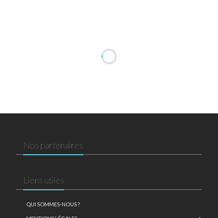
Nos partenaires
Liens utiles
QUI SOMMES-NOUS ?