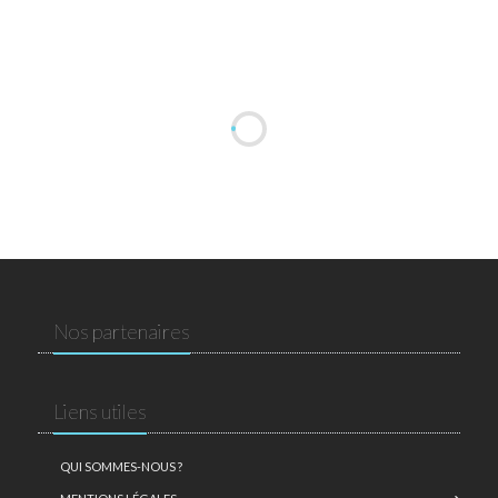
Nos partenaires
Liens utiles
QUI SOMMES-NOUS ?