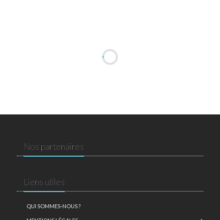
Nos partenaires
Liens utiles
QUI SOMMES-NOUS ?