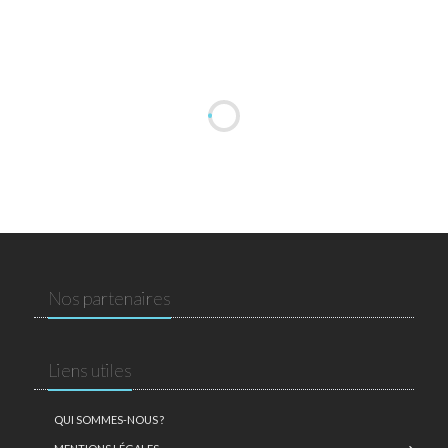
Nos partenaires
Liens utiles
QUI SOMMES-NOUS ?