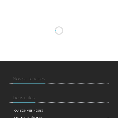
Nos partenaires
Liens utiles
QUI SOMMES-NOUS ?