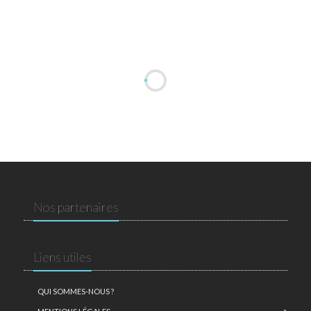
Nos partenaires
Liens utiles
QUI SOMMES-NOUS ?