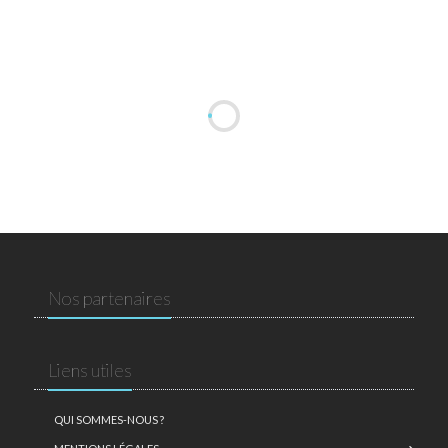
Nos partenaires
Liens utiles
QUI SOMMES-NOUS ?