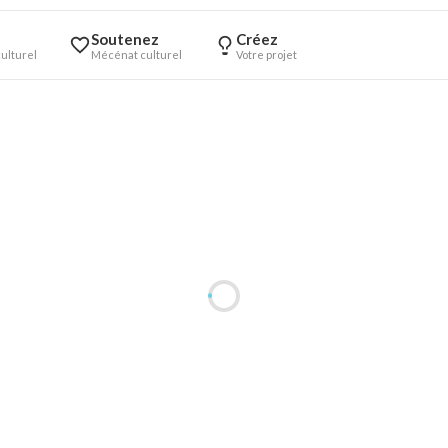
Soutenez
Créez
ulturel
Mécénat culturel
Votre projet