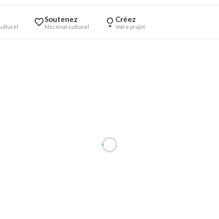
Soutenez
Créez
ulturel
Mécénat culturel
Votre projet