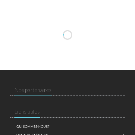
Nos partenaires
Liens utiles
QUI SOMMES-NOUS ?