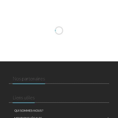
Nos partenaires
Liens utiles
QUI SOMMES-NOUS ?