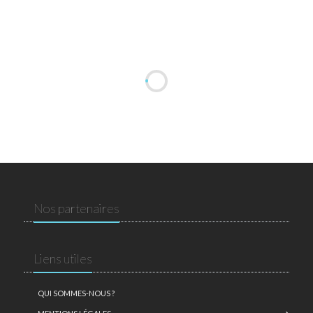
Nos partenaires
Liens utiles
QUI SOMMES-NOUS ?