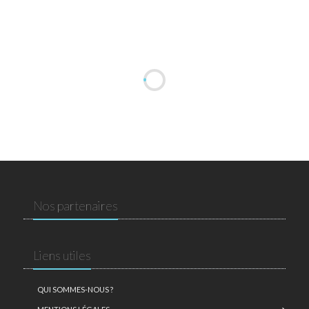
Nos partenaires
Liens utiles
QUI SOMMES-NOUS ?