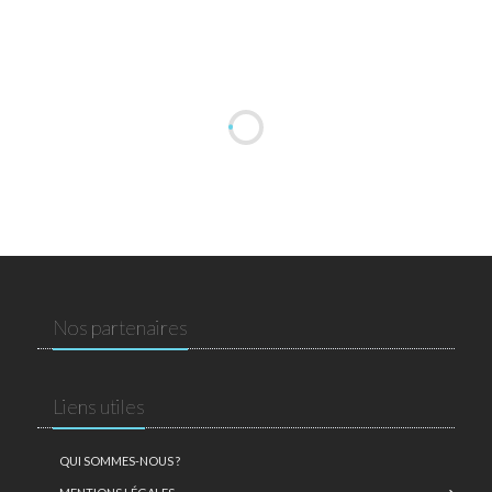
Nos partenaires
Liens utiles
QUI SOMMES-NOUS ?