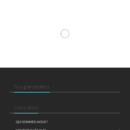
Nos partenaires
Liens utiles
QUI SOMMES-NOUS ?