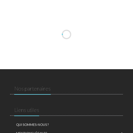
Nos partenaires
Liens utiles
QUI SOMMES-NOUS ?