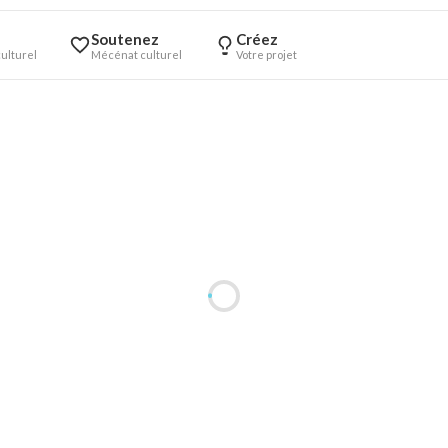
Soutenez
Créez
ulturel
Mécénat culturel
Votre projet