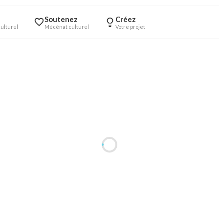
Soutenez
Créez
ulturel
Mécénat culturel
Votre projet