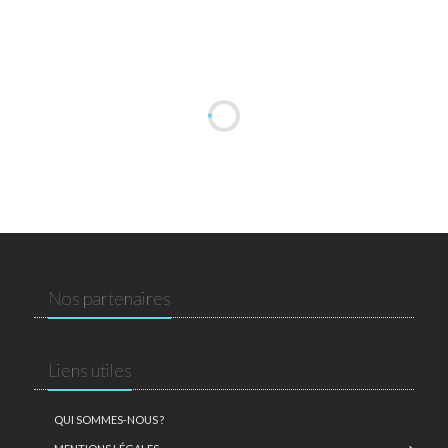
Nos partenaires
Liens utiles
QUI SOMMES-NOUS ?